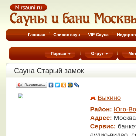
Сауны Москвы
Главная
Список саун
VIP Сауна
Недорог
Парная
Округ
Ме
Сауна Старый замок
Поделиться…
Выхино
Район:
Юго-Во
Адрес:
Москва
Сервис:
банке
аудио-видео, с