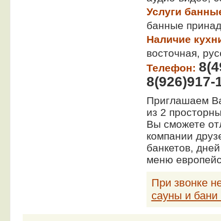
Услуги банны
банные прина
Наличие кухн
восточная, рус
8(4
Телефон:
8(926)917-
Приглашаем Ва
из 2 просторн
Вы сможете отл
компании друз
банкетов, дне
меню европейск
При звонке не
сауны и бани