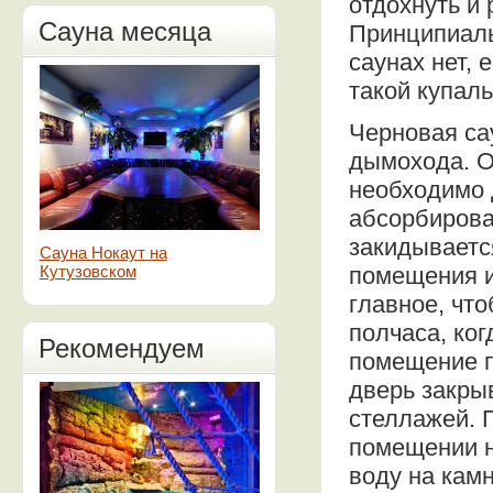
отдохнуть и 
Сауна месяца
Принципиаль
саунах нет, 
такой купаль
Черновая сау
дымохода. О
необходимо д
абсорбироват
закидываетс
Сауна Нокаут на
Кутузовском
помещения и
главное, что
полчаса, ког
Рекомендуем
помещение п
дверь закры
стеллажей. 
помещении н
воду на камн