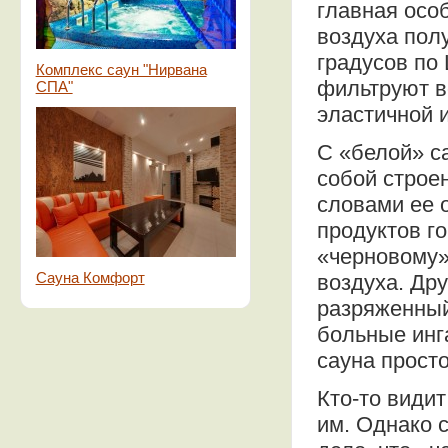
главная осо
воздуха полу
градусов по
Комплекс саун "Нирвана
фильтруют в
СПА"
эластичной и
С «белой» с
собой строе
словами ее 
продуктов го
«черновому»
Сауна Комфорт
воздуха. Дру
разряженный
больные инг
сауна прост
Кто-то види
им. Однако 