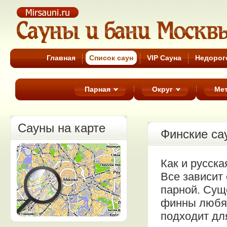
Cауны Москвы
Главная
Список cаун
VIP Сауна
Недорог
Парная
Округ
Ме
Сауны на карте
Финские са
Как и русска
Все зависит
парной. Сущ
финны любят
подходит дл